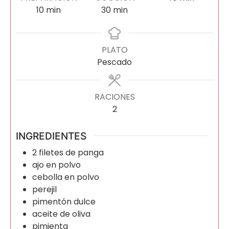
10
min
30
min
PLATO
Pescado
RACIONES
2
INGREDIENTES
2
filetes de panga
ajo en polvo
cebolla en polvo
perejil
pimentón dulce
aceite de oliva
pimienta