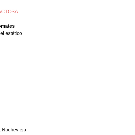
ACTOSA
tomates
el estético
a Nochevieja,