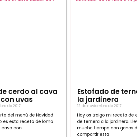
e cerdo al cava
Estofado de tern
 con uvas
la jardinera
bre de 2017
12 de noviembre de 2017
uerte del menú de Navidad
Hoy os traigo mi receta de 
o es esta receta de lomo
de ternera a la jardinera. Ll
l cava con
mucho tiempo con ganas 
compartir esta