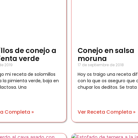
llos de conejo a
Conejo en salsa
ienta verde
moruna
de 2019
17 de septiembre de 2018
go mi receta de solomillos
Hoy os traigo una receta dif
a la pimienta verde, baja en
con la que os aseguro que o
 lactosa. Una
chupar los deditos. Se trata
ta Completa »
Ver Receta Completa »