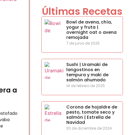
Últimas Recetas
Bowl de avena, chía,
yogur y fruta |
overnight oat o avena
remojada
7 de junio de 2025
Sushi | Uramaki de
langostinos en
tempura y maki de
salmón ahumado
14 de febrero de 2025
era a
Corona de hojaldre de
pesto, tomate seco y
estofado
salmón | Estrella de
evaba
Navidad
de
30 de diciembre de 2024