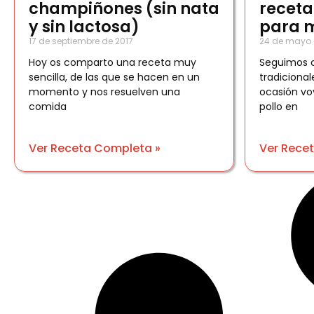
champiñones (sin nata
receta
y sin lactosa)
para 
17 de septiembre de 2017
24 de mayo 
Hoy os comparto una receta muy
Seguimos c
sencilla, de las que se hacen en un
tradicional
momento y nos resuelven una
ocasión vo
comida
pollo en
Ver Receta Completa »
Ver Rece