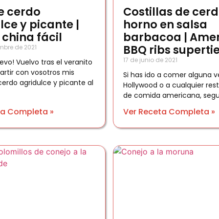
e cerdo
Costillas de cerd
lce y picante |
horno en salsa
 china fácil
barbacoa | Ame
BBQ ribs superti
mbre de 2021
17 de junio de 2021
evo! Vuelvo tras el veranito
rtir con vosotros mis
Si has ido a comer alguna ve
cerdo agridulce y picante al
Hollywood o a cualquier res
de comida americana, segu
ta Completa »
Ver Receta Completa »