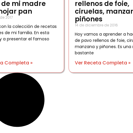
 de mi madre
rellenos de foie,
mojar pan
ciruelas, manza
piñones
de 2017
14 de diciembre de 2016
on la colección de recetas
es de mi familia. En esta
Hoy vamos a aprender a ha
y a presentar el famoso
de pavo rellenos de foie, cir
manzana y piñones. Es una 
bastante
ta Completa »
Ver Receta Completa »