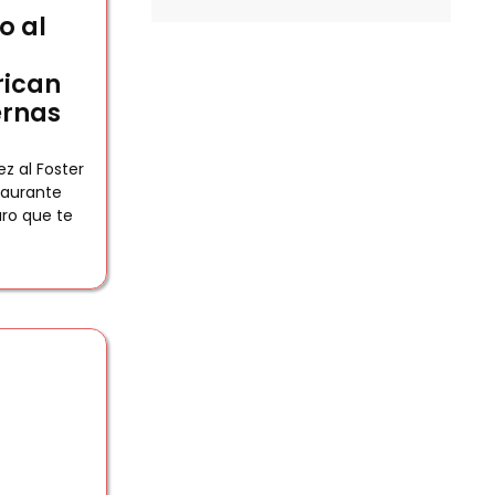
o al
rican
ernas
z al Foster
taurante
ro que te