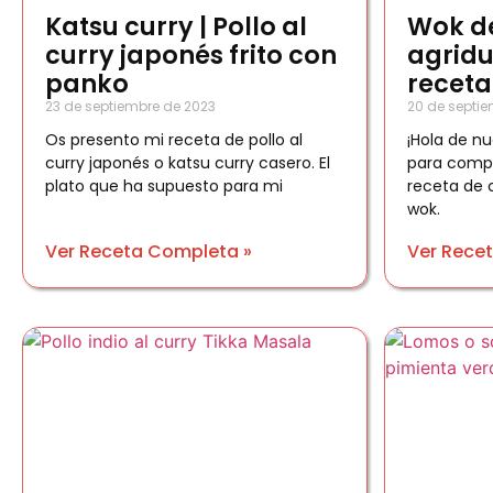
Katsu curry | Pollo al
Wok d
curry japonés frito con
agridu
panko
receta
23 de septiembre de 2023
20 de septie
Os presento mi receta de pollo al
¡Hola de nu
curry japonés o katsu curry casero. El
para compa
plato que ha supuesto para mi
receta de 
wok.
Ver Receta Completa »
Ver Rece