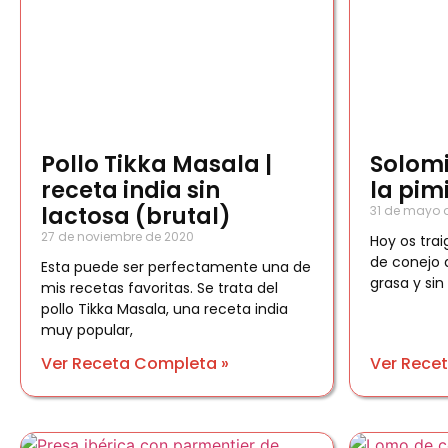
Pollo Tikka Masala |
Solomi
receta india sin
la pim
lactosa (brutal)
31 de mayo 
27 de noviembre de 2020
Hoy os trai
de conejo 
Esta puede ser perfectamente una de
grasa y sin
mis recetas favoritas. Se trata del
pollo Tikka Masala, una receta india
muy popular,
Ver Receta Completa »
Ver Rece