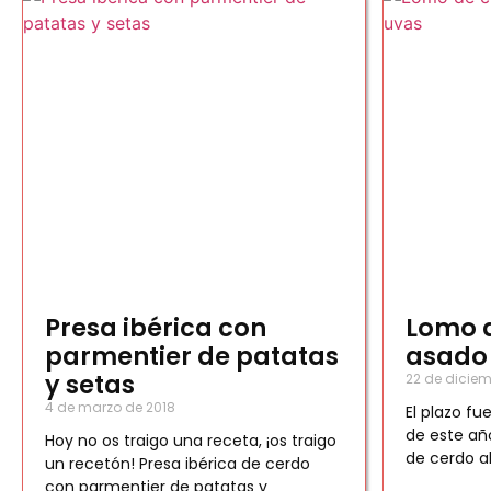
Presa ibérica con
Lomo d
parmentier de patatas
asado
y setas
22 de diciem
4 de marzo de 2018
El plazo f
de este añ
Hoy no os traigo una receta, ¡os traigo
de cerdo a
un recetón! Presa ibérica de cerdo
con parmentier de patatas y