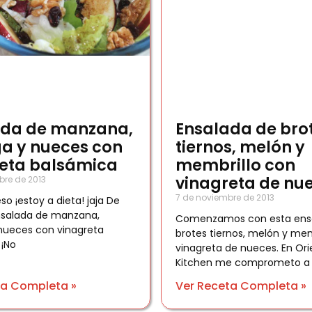
ada de manzana,
Ensalada de bro
a y nueces con
tiernos, melón y
reta balsámica
membrillo con
vinagreta de nu
bre de 2013
7 de noviembre de 2013
eso ¡estoy a dieta! jaja De
nsalada de manzana,
Comenzamos con esta ens
nueces con vinagreta
brotes tiernos, melón y mem
 ¡No
vinagreta de nueces. En Orie
Kitchen me comprometo a
ta Completa »
Ver Receta Completa »