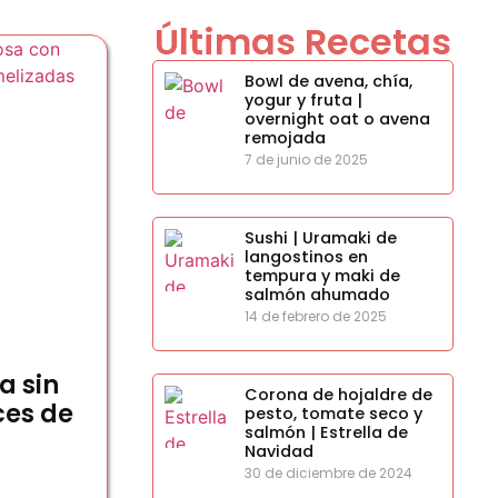
Últimas Recetas
Bowl de avena, chía,
yogur y fruta |
overnight oat o avena
remojada
7 de junio de 2025
Sushi | Uramaki de
langostinos en
tempura y maki de
salmón ahumado
14 de febrero de 2025
a sin
Corona de hojaldre de
ces de
pesto, tomate seco y
salmón | Estrella de
Navidad
30 de diciembre de 2024