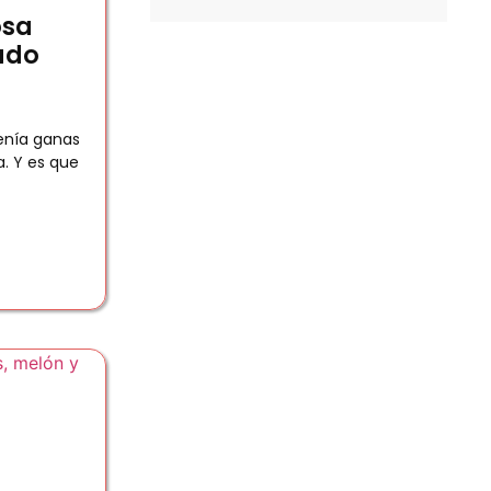
osa
ado
enía ganas
a. Y es que