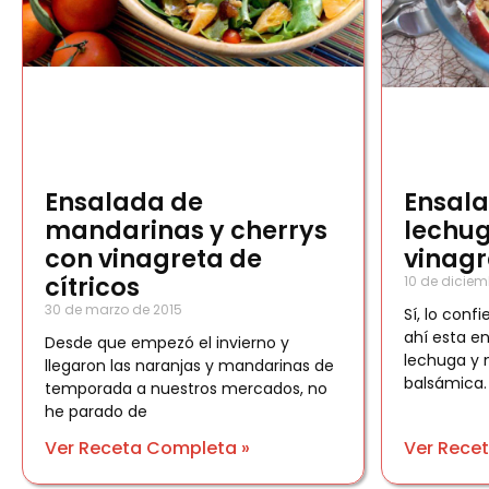
Ensalada de
Ensal
mandarinas y cherrys
lechug
con vinagreta de
vinag
cítricos
10 de diciem
30 de marzo de 2015
Sí, lo confi
ahí esta e
Desde que empezó el invierno y
lechuga y 
llegaron las naranjas y mandarinas de
balsámica.
temporada a nuestros mercados, no
he parado de
Ver Receta Completa »
Ver Rece