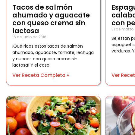
Tacos de salmón
Espagu
ahumado y aguacate
calaba
con queso crema sin
con pe
lactosa
31 de marzo 
16 de junio de 2016
Se están 
espaguetis
¡Qué ricos estos tacos de salmón
verduras. 
ahumado, aguacate, tomate, lechuga
y nueces con queso crema sin
lactosa! Y el caso
Ver Receta Completa »
Ver Rece