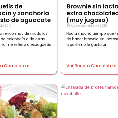
etis de
Brownie sin lact
cín y zanahoria
extra chocolate
sto de aguacate
(muy jugoso)
de 2016
25 de septiembre de 2015
poniendo muy de moda los
Hacía mucho tiempo que t
 de calabacín o de otras
de hacer brownie sin lactos
Y no me refiero a espaguetis
a quién no le gusta un
ta Completa »
Ver Receta Completa »