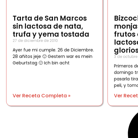
Tarta de San Marcos
Bizcoc
sin lactosa de nata,
monjas
trufa y yema tostada
frutos 
lactos
27 de diciembre de 2010
glorio
Ayer fue mi cumple. 26 de Diciembre.
28 añitos jeje 🙂 Gestern war es mein
3 de octubre
Geburtstag 🙂 Ich bin acht
Primeros d
domingo tr
pasarla tir
peli, y to
Ver Receta Completa »
Ver Rece