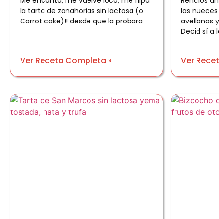
Me encanta, me vuelve loco, me flipa
Rendíos ant
la tarta de zanahorias sin lactosa (o
las nueces
Carrot cake)!! desde que la probara
avellanas 
Decid sí a l
Ver Receta Completa »
Ver Rece