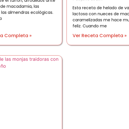
e el turrón, arrodillaos ante
 de macadamia, las
Esta receta de helado de vain
y las almendras ecológicas.
lactosa con nueces de ma
a
caramelizadas me hace m
feliz. Cuando me
ta Completa »
Ver Receta Completa »