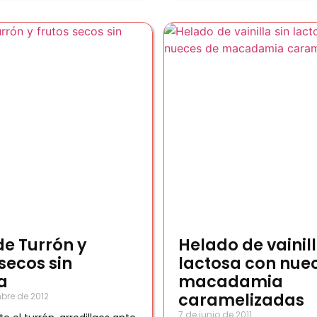
de Turrón y
Helado de vainill
 secos sin
lactosa con nue
a
macadamia
caramelizadas
bre de 2012
7 de junio de 2011