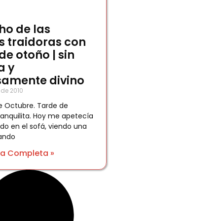
ho de las
 traidoras con
de otoño | sin
a y
samente divino
 de 2010
e Octubre. Tarde de
anquilita. Hoy me apetecía
ado en el sofá, viendo una
mando
ta Completa »