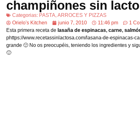
champiñones sin lact
Categorias:
PASTA, ARROCES Y PIZZAS
Orielo's Kitchen
junio 7, 2010
11:46 pm
1 Co
Esta primera receta de
lasaña de espinacas, carne, salmó
phttps://www.recetassinlactosa.com/lasana-de-espinacas-car
grande 🙂 No os preocupéis, teniendo los ingredientes y sigu
🙂