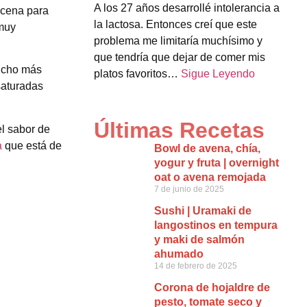
A los 27 años desarrollé intolerancia a
 cena para
la lactosa. Entonces creí que este
 muy
problema me limitaría muchísimo y
que tendría que dejar de comer mis
mucho más
platos favoritos…
Sigue Leyendo
saturadas
Últimas Recetas
el sabor de
a
que está de
Bowl de avena, chía,
yogur y fruta | overnight
oat o avena remojada
7 de junio de 2025
Sushi | Uramaki de
langostinos en tempura
y maki de salmón
ahumado
14 de febrero de 2025
Corona de hojaldre de
pesto, tomate seco y