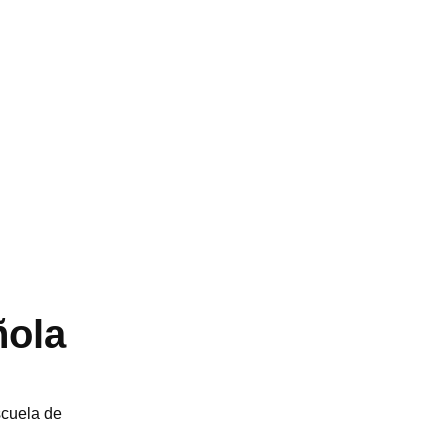
ñola
scuela de