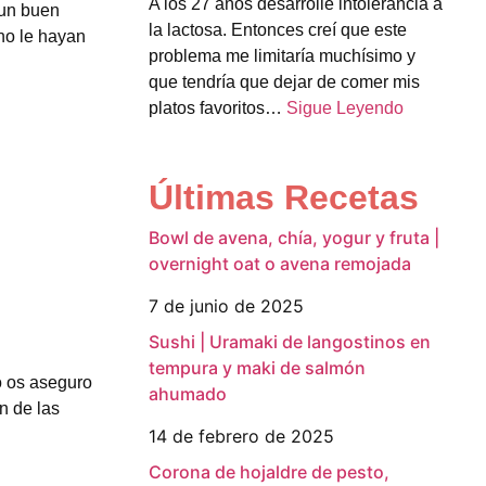
A los 27 años desarrollé intolerancia a
 un buen
la lactosa. Entonces creí que este
no le hayan
problema me limitaría muchísimo y
que tendría que dejar de comer mis
platos favoritos…
Sigue Leyendo
Últimas Recetas
Bowl de avena, chía, yogur y fruta |
overnight oat o avena remojada
7 de junio de 2025
Sushi | Uramaki de langostinos en
tempura y maki de salmón
o os aseguro
ahumado
n de las
14 de febrero de 2025
Corona de hojaldre de pesto,