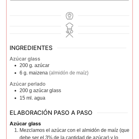
INGREDIENTES
Azúcar glass
200
g.
azúcar
6
g.
maizena
(almidón de maíz)
Azúcar perlado
200
g
azúcar glass
15
ml.
agua
ELABORACIÓN PASO A PASO
Azúcar glass
Mezclamos el azúcar con el almidón de maíz (que
debe ser el 3% de la cantidad de azúcar) y lo