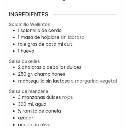
INGREDIENTES
Solomillo Wellinton
1
solomillo de cerdo
1
masa de hojaldre
sin lactosa
foie gras de pato mi cuit
1
huevo
Salsa duxelles
2
chalotas o cebollas dulces
250
gr.
champiñones
mantequilla sin lactosa
o margarina vegetal
Salsa de manzana
3
manzanas dulces
rojas
300
ml.
agua
½
ramita de canela
azúcar
aceite de oliva