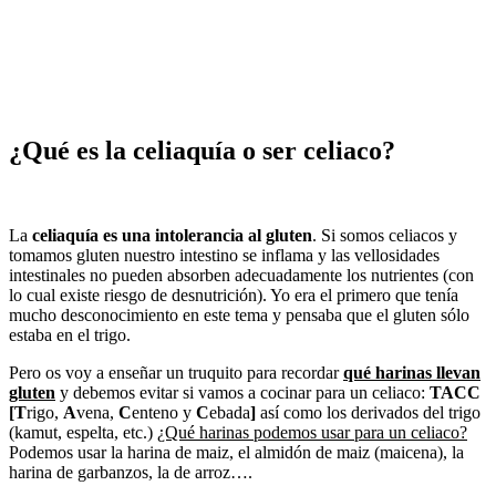
¿Qué es la celiaquía o ser celiaco?
La
celiaquía es una intolerancia al gluten
. Si somos celiacos y
tomamos gluten nuestro intestino se inflama y las vellosidades
intestinales no pueden absorben adecuadamente los nutrientes (con
lo cual existe riesgo de desnutrición). Yo era el primero que tenía
mucho desconocimiento en este tema y pensaba que el gluten sólo
estaba en el trigo.
Pero os voy a enseñar un truquito para recordar
qué harinas llevan
gluten
y debemos evitar si vamos a cocinar para un celiaco:
TACC
[T
rigo,
A
vena,
C
enteno y
C
ebada
]
así como los derivados del trigo
(kamut, espelta, etc.)
¿Qué harinas podemos usar para un celiaco?
Podemos usar la harina de maiz, el almidón de maiz (maicena), la
harina de garbanzos, la de arroz….