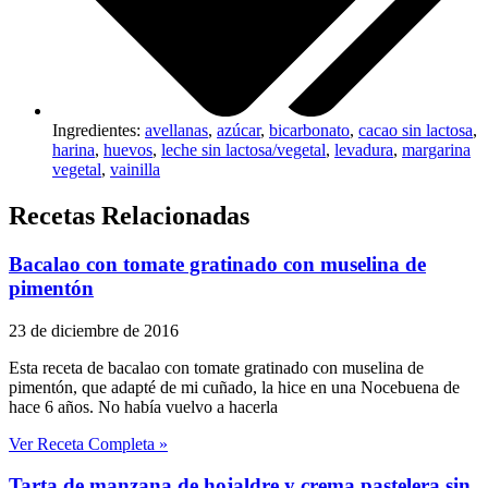
Ingredientes:
avellanas
,
azúcar
,
bicarbonato
,
cacao sin lactosa
,
harina
,
huevos
,
leche sin lactosa/vegetal
,
levadura
,
margarina
vegetal
,
vainilla
Recetas Relacionadas
Bacalao con tomate gratinado con muselina de
pimentón
23 de diciembre de 2016
Esta receta de bacalao con tomate gratinado con muselina de
pimentón, que adapté de mi cuñado, la hice en una Nocebuena de
hace 6 años. No había vuelvo a hacerla
Ver Receta Completa »
Tarta de manzana de hojaldre y crema pastelera sin