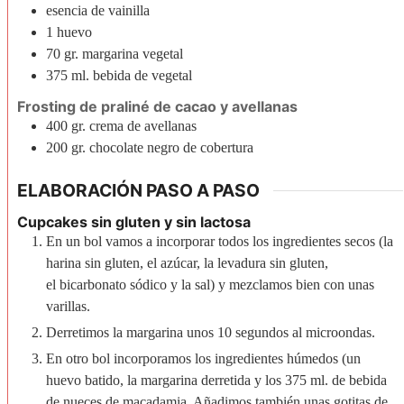
esencia de vainilla
1
huevo
70
gr.
margarina vegetal
375
ml.
bebida de vegetal
Frosting de praliné de cacao y avellanas
400
gr.
crema de avellanas
200
gr.
chocolate negro de cobertura
ELABORACIÓN PASO A PASO
Cupcakes sin gluten y sin lactosa
En un bol vamos a incorporar todos los ingredientes secos (la
harina sin gluten, el azúcar, la levadura sin gluten,
el bicarbonato sódico y la sal) y mezclamos bien con unas
varillas.
Derretimos la margarina unos 10 segundos al microondas.
En otro bol incorporamos los ingredientes húmedos (un
huevo batido, la margarina derretida y los 375 ml. de bebida
de nueces de macadamia. Añadimos también unas gotitas de