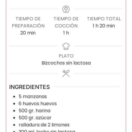
TIEMPO DE
TIEMPO DE
TIEMPO TOTAL
PREPARACIÓN
COCCIÓN
1
h
20
min
20
min
1
h
PLATO
Bizcochos sin lactosa
INGREDIENTES
5
manzanas
6
huevos
huevos
500
gr.
harina
500
gr.
azúcar
ralladura de 2 limones
300
ml.
leche sin lactosa