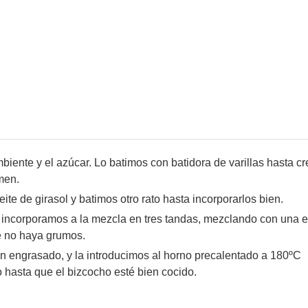
iente y el azúcar. Lo batimos con batidora de varillas hasta cr
men.
ite de girasol y batimos otro rato hasta incorporarlos bien.
a incorporamos a la mezcla en tres tandas, mezclando con una 
 no haya grumos.
n engrasado, y la introducimos al horno precalentado a 180ºC
hasta que el bizcocho esté bien cocido.