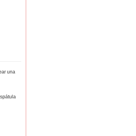
ear una
espátula