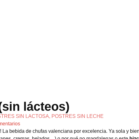
sin lácteos)
TRES SIN LACTOSA
,
POSTRES SIN LECHE
mentarios
! La bebida de chufas valenciana por excelencia. Ya sola y bien 
(flanes, cremas, helados…) o por qué no magdalenas o este
biz