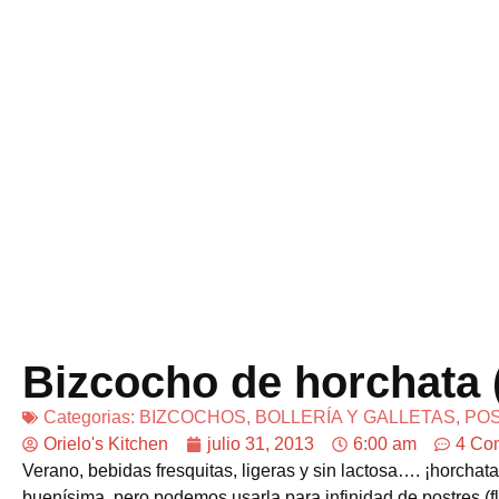
Bizcocho de horchata (
Categorias:
BIZCOCHOS, BOLLERÍA Y GALLETAS
,
POS
Orielo's Kitchen
julio 31, 2013
6:00 am
4 Co
Verano, bebidas fresquitas, ligeras y sin lactosa…. ¡horchata
buenísima, pero podemos usarla para infinidad de postres 