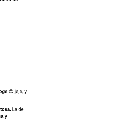
logs
😉 jeje, y
ctosa
. La de
sa y