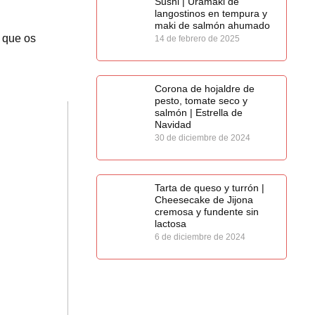
Sushi | Uramaki de
langostinos en tempura y
maki de salmón ahumado
o que os
14 de febrero de 2025
Corona de hojaldre de
pesto, tomate seco y
salmón | Estrella de
Navidad
30 de diciembre de 2024
Tarta de queso y turrón |
Cheesecake de Jijona
cremosa y fundente sin
lactosa
6 de diciembre de 2024