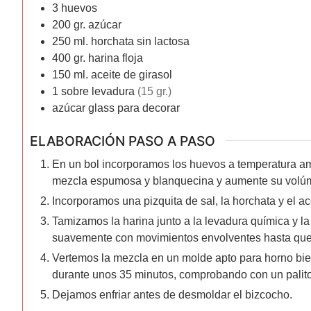
3
huevos
200
gr.
azúcar
250
ml.
horchata sin lactosa
400
gr.
harina floja
150
ml.
aceite de girasol
1
sobre
levadura
(15 gr.)
azúcar glass para decorar
ELABORACIÓN PASO A PASO
En un bol incorporamos los huevos a temperatura amb
mezcla espumosa y blanquecina y aumente su volú
Incorporamos una pizquita de sal, la horchata y el ace
Tamizamos la harina junto a la levadura química y l
suavemente con movimientos envolventes hasta que
Vertemos la mezcla en un molde apto para horno bie
durante unos 35 minutos, comprobando con un palito 
Dejamos enfriar antes de desmoldar el bizcocho.