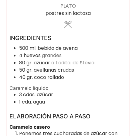
PLATO
postres sin lactosa
INGREDIENTES
500
ml.
bebida de avena
4
huevos
grandes
80
gr.
azúcar
o 1 cdita. de Stevia
50
gr.
avellanas crudas
40
gr.
coco rallado
Caramelo líquido
3
cdas.
azúcar
1
cda.
agua
ELABORACIÓN PASO A PASO
Caramelo casero
Ponemos tres cucharadas de azúcar con