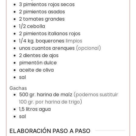
3
pimientos rojos secos
2
pimientos asados
2
tomates grandes
1/2
cebolla
2
pimientos italianos rojos
1/4
kg.
boquerones
limpios
unos cuantos arenques
(opcional)
2
dientes de ajos
pimentón dulce
aceite de oliva
sal
Gachas
500
gr.
harina de maíz
(podemos sustituir
100 gr. por harina de trigo)
1,5
litros
agua
sal
ELABORACIÓN PASO A PASO