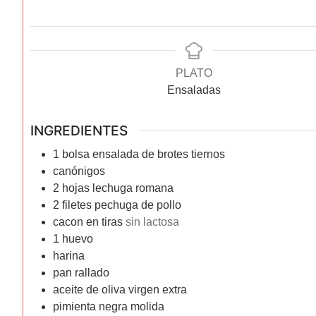
PLATO
Ensaladas
INGREDIENTES
1
bolsa
ensalada de brotes tiernos
canónigos
2
hojas
lechuga romana
2
filetes
pechuga de pollo
cacon en tiras
sin lactosa
1
huevo
harina
pan rallado
aceite de oliva virgen extra
pimienta negra molida