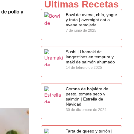
Últimas Recetas
de pollo y
Bowl de avena, chía, yogur
y fruta | overnight oat o
avena remojada
7 de junio de 2025
Sushi | Uramaki de
langostinos en tempura y
maki de salmón ahumado
14 de febrero de 2025
Corona de hojaldre de
pesto, tomate seco y
salmón | Estrella de
Navidad
30 de diciembre de 2024
Tarta de queso y turrón |