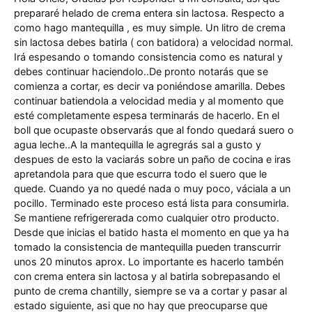
prepararé helado de crema entera sin lactosa. Respecto a
como hago mantequilla , es muy simple. Un litro de crema
sin lactosa debes batirla ( con batidora) a velocidad normal.
Irá espesando o tomando consistencia como es natural y
debes continuar haciendolo..De pronto notarás que se
comienza a cortar, es decir va poniéndose amarilla. Debes
continuar batiendola a velocidad media y al momento que
esté completamente espesa terminarás de hacerlo. En el
boll que ocupaste observarás que al fondo quedará suero o
agua leche..A la mantequilla le agregrás sal a gusto y
despues de esto la vaciarás sobre un paño de cocina e iras
apretandola para que que escurra todo el suero que le
quede. Cuando ya no quedé nada o muy poco, váciala a un
pocillo. Terminado este proceso está lista para consumirla.
Se mantiene refrigererada como cualquier otro producto.
Desde que inicias el batido hasta el momento en que ya ha
tomado la consistencia de mantequilla pueden transcurrir
unos 20 minutos aprox. Lo importante es hacerlo tambén
con crema entera sin lactosa y al batirla sobrepasando el
punto de crema chantilly, siempre se va a cortar y pasar al
estado siguiente, asi que no hay que preocuparse que