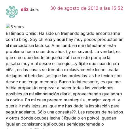
30 de agosto de 2012 a las 15:52
eliz
dice:
Estimado Orelio; Ha sido un tremendo agrado encontrarme
con tu blog. Soy chilena y aqui hay muy pocos productos en
el mercado sin lactosa. A mi también me detectaron este
problema hace unos dos años ( y es severa). La verdad, es
que creo que desde pequeña sufrí con esto por que la
pasaba muy mal desde el colegio….y fíjate que cuando era
niña , en las casas se tomaba exclusivamente leche…nada
de jugos ni bebidas.,,así que las molestias las he tenido son
desde que tengo memoria. Bueno lo interesante, es que me
había propuesto empezar a hacer todas las variaciones
posibles en mi alimnetación diaria, aprovechando que adoro
la cocina. En mi casa preparo mantequilla, manjar, yogurt..y
quería ir más lejos..asi que me has dado la inspiración para
seguir adelante. Sólo una consulta??. Las recetas de helados
y otros donde ocupas leche ( líquida o en polvo), quedan
igual en consistencia si ocupas semidescremada o