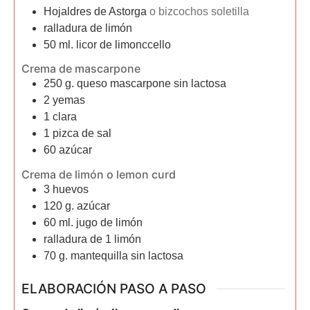
Hojaldres de Astorga
o bizcochos soletilla
ralladura de limón
50
ml.
licor de limonccello
Crema de mascarpone
250
g.
queso mascarpone sin lactosa
2
yemas
1
clara
1
pizca
de sal
60
azúcar
Crema de limón o lemon curd
3
huevos
120
g.
azúcar
60
ml.
jugo de limón
ralladura de 1 limón
70
g.
mantequilla sin lactosa
ELABORACIÓN PASO A PASO